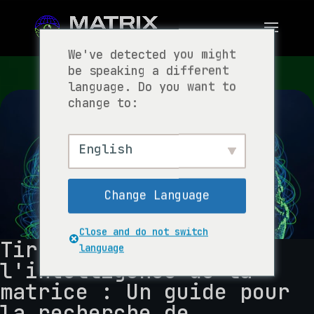
We've detected you might
be speaking a different
language. Do you want to
change to:
English
Change Language
Close and do not switch
Tirer parti de
language
l'intelligence de la
matrice : Un guide pour
la recherche de